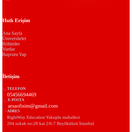
Hızlı Erişim
Ana Sayfa
Üniversiteler
Bölümler
Yurtlar
Başvuru Yap
İletişim
📞
TELEFON
05456694469
E-POSTA
✉️
arsaofisim@gmail.com
📍
ADRES
RightWay Education Yakuplu mahallesi
204 sokak no:20 kat 2/6-7 Beylikdüzü İstanbul