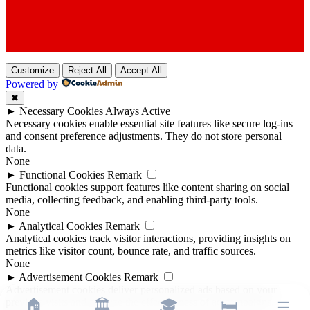
Customize
Reject All
Accept All
Powered by
✖
►
Necessary Cookies
Always Active
Necessary cookies enable essential site features like secure log-ins
and consent preference adjustments. They do not store personal
data.
None
►
Functional Cookies
Remark
Functional cookies support features like content sharing on social
media, collecting feedback, and enabling third-party tools.
None
►
Analytical Cookies
Remark
Analytical cookies track visitor interactions, providing insights on
metrics like visitor count, bounce rate, and traffic sources.
None
►
Advertisement Cookies
Remark
Advertisement cookies deliver personalized ads based on your
previous visits and analyze the effectiveness of ad campaigns.
🏠
🏛️
🎓
🛏️
☰