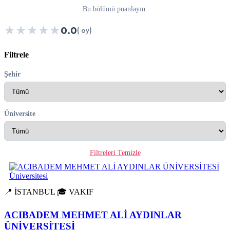
Bu bölümü puanlayın:
★
★
★
★
★
0.0
( oy)
Filtrele
Şehir
Üniversite
Filtreleri Temizle
📍 İSTANBUL
🎓 VAKIF
ACIBADEM MEHMET ALİ AYDINLAR
ÜNİVERSİTESİ