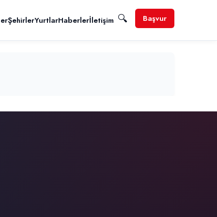
🔍
Başvur
ler
Şehirler
Yurtlar
Haberler
İletişim