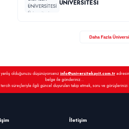
ÜNİVERSİTESİ
Daha Fazla Üniversi
de yanlış olduğunuzu düşünüyorsanız
info@universitekayit.com.tr
adresine
belge ile gönderiniz...
tercih süreçleriyle ilgili güncel duyuruları takip etmek, soru ve görüşlerinizi
rişim
İletişim