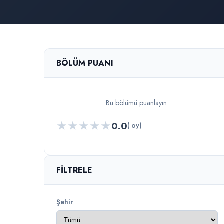
BÖLÜM PUANI
Bu bölümü puanlayın:
★
★
★
★
★
0.0
( oy)
FILTRELE
Şehir