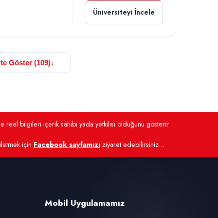
Üniversiteyi İncele
te Göster (109)
↓
 reel bilgileri içerik sahibi yada yetkilisi olduğunu gösterir
 iletmek için
Facebook sayfamızı
ziyaret edebilirsiniz...
Mobil Uygulamamız