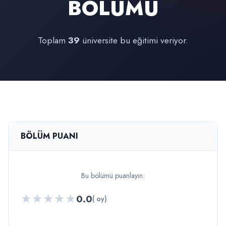
BÖLÜMÜ
Toplam
39
üniversite bu eğitimi veriyor.
BÖLÜM PUANI
Bu bölümü puanlayın:
★
★
★
★
★
0.0
( oy)