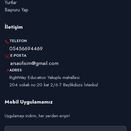
Yurtlar
Başvuru Yap
İletişim
TELEFON
📞
05456694469
E-POSTA
✉️
arsaofisim@gmail.com
ADRES
📍
RightWay Education Yakuplu mahallesi
204 sokak no:20 kat 2/6-7 Beylikdüzü İstanbul
Mobil Uygulamamız
Uygulamayı indirin, her yerden erişin!