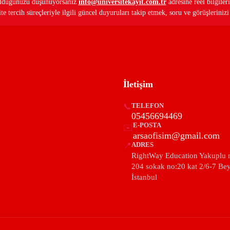
ş olduğunuzu düşünüyorsanız
info@universitekayit.com.tr
adresine reel bilgileri
e tercih süreçleriyle ilgili güncel duyuruları takip etmek, soru ve görüşleriniz
İletişim
📞
TELEFON
05456694469
E-POSTA
✉️
arsaofisim@gmail.com
📍
ADRES
RightWay Education Yakuplu 
204 sokak no:20 kat 2/6-7 Be
İstanbul