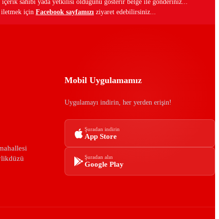
 içerik sahibi yada yetkilisi olduğunu gösterir belge ile gönderiniz...
i iletmek için
Facebook sayfamızı
ziyaret edebilirsiniz...
Mobil Uygulamamız
Uygulamayı indirin, her yerden erişin!
Şuradan indirin
App Store
mahallesi
ylikdüzü
Şuradan alın
Google Play