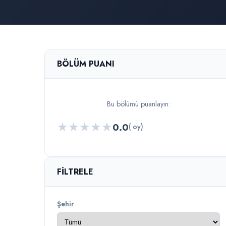
BÖLÜM PUANI
Bu bölümü puanlayın:
★
★
★
★
★
0.0
( oy)
FILTRELE
Şehir