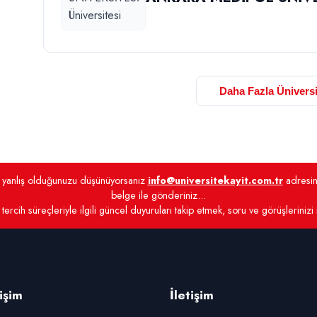
Daha Fazla Üniversi
de yanlış olduğunuzu düşünüyorsanız
info@universitekayit.com.tr
adresine
belge ile gönderiniz...
tercih süreçleriyle ilgili güncel duyuruları takip etmek, soru ve görüşlerinizi
rişim
İletişim