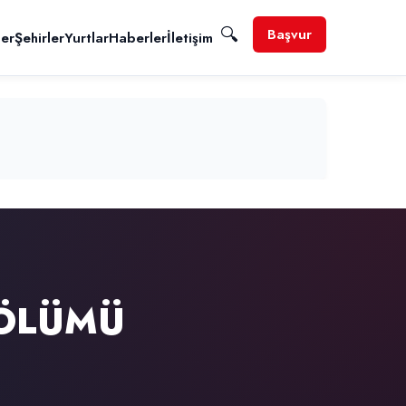
🔍
Başvur
ler
Şehirler
Yurtlar
Haberler
İletişim
BÖLÜMÜ