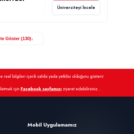
Üniversiteyi İncele
te Göster (130)
↓
 reel bilgileri içerik sahibi yada yetkilisi olduğunu gösterir
 iletmek için
Facebook sayfamızı
ziyaret edebilirsiniz...
Mobil Uygulamamız